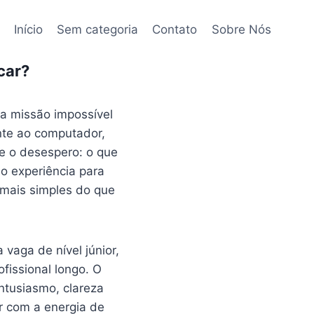
Início
Sem categoria
Contato
Sobre Nós
car?
a missão impossível
nte ao computador,
te o desespero: o que
ho experiência para
mais simples do que
aga de nível júnior,
fissional longo. O
ntusiasmo, clareza
r com a energia de