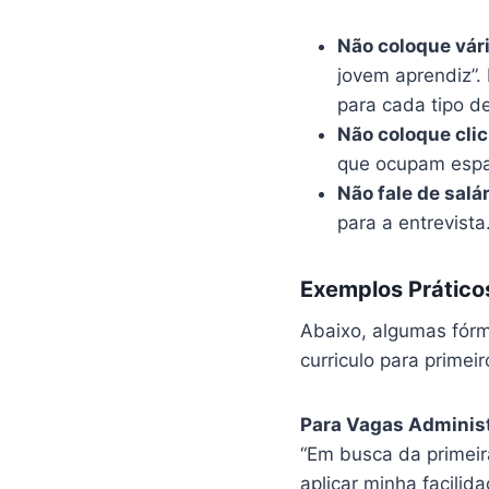
Não coloque vári
jovem aprendiz”. 
para cada tipo d
Não coloque clic
que ocupam espa
Não fale de salár
para a entrevista
Exemplos Práticos
Abaixo, algumas fórmu
curriculo para primei
Para Vagas Administ
“Em busca da primeira
aplicar minha facilid