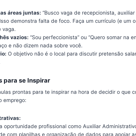
as áreas juntas:
“Busco vaga de recepcionista, auxilia
Isso demonstra falta de foco. Faça um currículo (e um o
e vaga.
hês vazios:
“Sou perfeccionista” ou “Quero somar na e
ço e não dizem nada sobre você.
io:
O objetivo não é o local para discutir pretensão sala
.
 para se Inspirar
las prontas para te inspirar na hora de decidir o que c
ro emprego:
rativas:
 oportunidade profissional como Auxiliar Administrativ
ade com planilhas e organização de dados para apoiar a