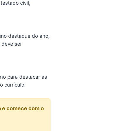
estado civil,
luno destaque do ano,
 deve ser
umo para destacar as
 currículo.
ita e comece com o