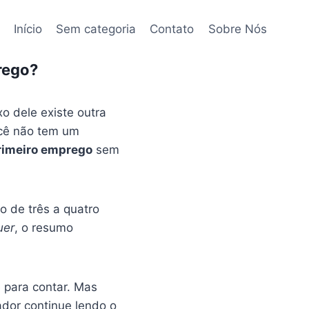
Início
Sem categoria
Contato
Sobre Nós
rego?
o dele existe outra
ocê não tem um
primeiro emprego
sem
o de três a quatro
uer
, o resumo
 para contar. Mas
ador continue lendo o