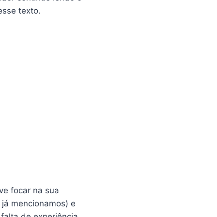
esse texto.
ve focar na sua
 já mencionamos) e
falta de experiência