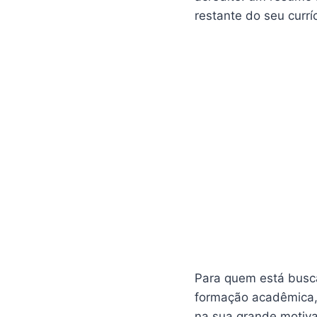
restante do seu curr
Para quem está busca
formação acadêmica, 
na sua grande motivaç