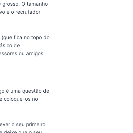
 e grosso. O tamanho
ivo e o recrutador
 (que fica no topo do
básico de
essores ou amigos
ego é uma questão de
 e coloque-os no
ever o seu primeiro
 e deixe que o seu