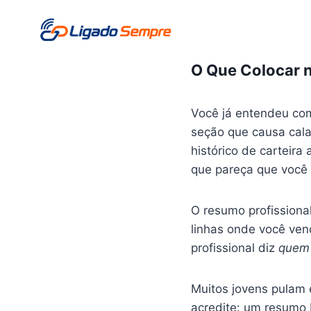
Pular
para
o
Conteúdo
O Que Colocar n
Você já entendeu com
seção que causa cala
histórico de carteira
que pareça que você 
O resumo profissional
linhas onde você ven
profissional diz
quem 
Muitos jovens pulam 
acredite: um resumo b