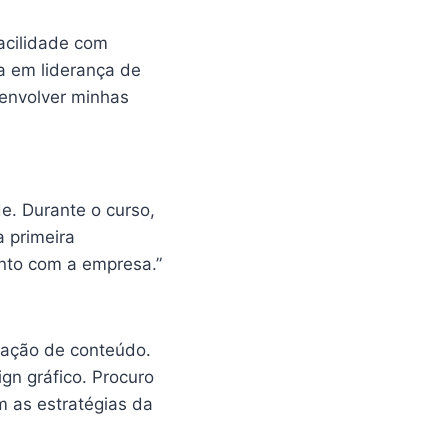
acilidade com
a em liderança de
senvolver minhas
de. Durante o curso,
 primeira
unto com a empresa.”
iação de conteúdo.
gn gráfico. Procuro
m as estratégias da